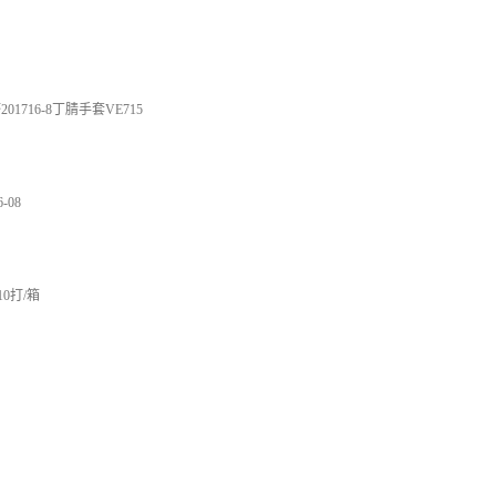
201716-8丁腈手套VE715
-08
10打/箱