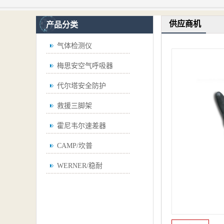
供应商机
产品分类
气体检测仪
梅思安空气呼吸器
代尔塔安全防护
救援三脚架
霍尼韦尔速差器
CAMP/坎普
WERNER/稳耐