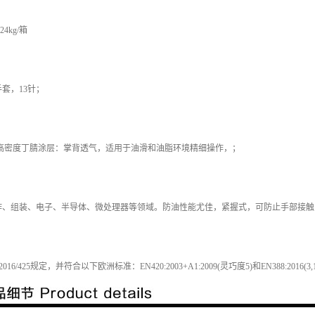
24kg/箱
套，13针；
4高密度丁腈涂层：掌背透气，适用于油滑和油脂环境精细操作，；
作、组装、电子、半导体、微处理器等领域。防油性能尤佳，紧握式，可防止手部接触
6/425规定，并符合以下欧洲标准：EN420:2003+A1:2009(灵巧度5)和EN388:2016(3,1,