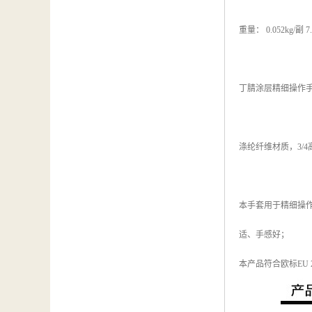
重量： 0.052kg/副 7.
丁腈涂层精细操作手
涤纶纤维材质，3/
本手套用于精细操
适、手感好；
本产品符合欧标EU 201