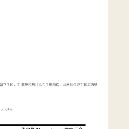
留下手印，手 套结构形状适合手部构造，薄质地保证手套灵巧舒
2,1,X)。