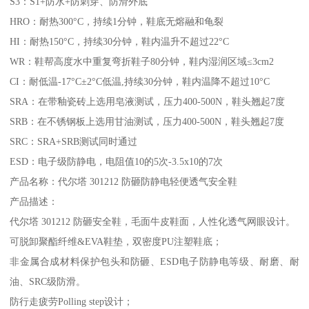
S3：S1+防水+防刺穿、防滑外底
HRO：耐热300°C，持续1分钟，鞋底无熔融和龟裂
HI：耐热150°C，持续30分钟，鞋内温升不超过22°C
WR：鞋帮高度水中重复弯折鞋子80分钟，鞋内湿润区域≤3cm2
CI：耐低温-17°C±2°C低温,持续30分钟，鞋内温降不超过10°C
SRA：在带釉瓷砖上选用皂液测试，压力400-500N，鞋头翘起7度
SRB：在不锈钢板上选用甘油测试，压力400-500N，鞋头翘起7度
SRC：SRA+SRB测试同时通过
ESD：电子级防静电，电阻值10的5次-3.5x10的7次
产品名称：代尔塔 301212 防砸防静电轻便透气安全鞋
产品描述：
代尔塔 301212 防砸安全鞋，毛面牛皮鞋面，人性化透气网眼设计。
可脱卸聚酯纤维&EVA鞋垫，双密度PU注塑鞋底；
非金属合成材料保护包头和防砸、ESD电子防静电等级、耐磨、耐
油、SRC级防滑。
防行走疲劳Polling step设计；