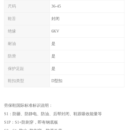
尺码
36-45
鞋舌
封闭
绝缘
6KV
耐油
是
防滑
是
保护足趾
是
鞋扣类型
D型扣
劳保鞋国际标准标识说明：
S1：防砸、防静电、防油、后帮封闭、鞋跟吸收能量等
S1P：S1+防刺穿，即有钢底板