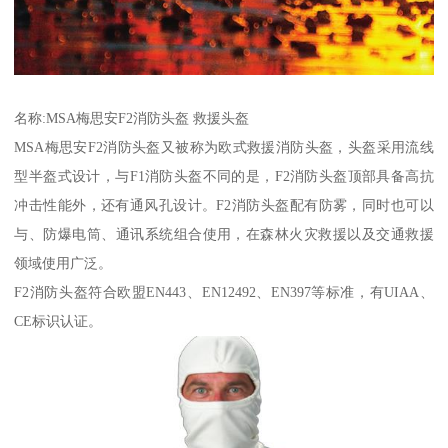
名称:MSA梅思安F2消防头盔 救援头盔
MSA梅思安F2消防头盔又被称为欧式救援消防头盔，头盔采用流线
型半盔式设计，与F1消防头盔不同的是，F2消防头盔顶部具备高抗
冲击性能外，还有通风孔设计。F2消防头盔配有防雾，同时也可以
与、防爆电筒、通讯系统组合使用，在森林火灾救援以及交通救援
领域使用广泛。
F2消防头盔符合欧盟EN443、EN12492、EN397等标准，有UIAA、
CE标识认证。