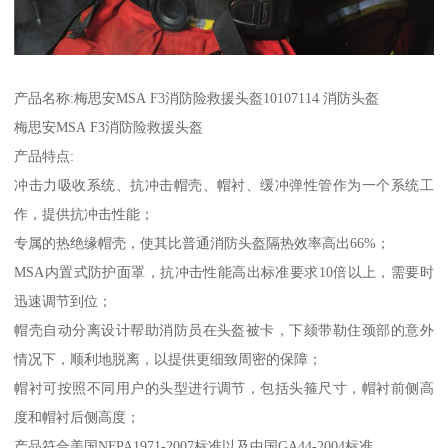
产品名称:梅思安MSA F3消防险救援头盔10107114 消防头盔
梅思安MSA F3消防险救援头盔
产品特点:
冲击力吸收系统、抗冲击帽壳、帽衬、缓冲弹性管作为一个系统工
作，提供抗冲击性能；
专属的热绝缘帽壳，使其比普通消防头盔隔热效率高出66%；
MSA内置式防护面罩，抗冲击性能高出标准要求10倍以上，需要时
迅速调节到位；
帽壳自动分离设计帮助消防员在头盔被卡，下颏带勒住颈部的意外
情况下，顺利地脱离，以提供更细致周密的保障；
帽衬可按照不同用户的头型进行调节，包括头箍尺寸，帽衬前侧高
度和帽衬后侧高度；
产品符合美国NFPA1971-2007标准以及中国GA44-2004标准。