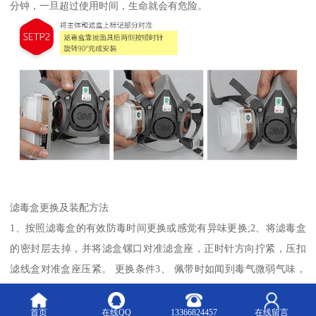
分钟，一旦超过使用时间，生命就会有危险。
滤毒盒更换及装配方法
1、按照滤毒盒的有效防毒时间更换或感觉有异味更换;2、将滤毒盒
的密封层去掉，并将滤盒镙口对准滤盒座，正时针方向拧紧，压扣
滤线盒对准盒座压紧。 更换条件3、 佩带时如闻到毒气微弱气味，
应立即离开有毒区域。4、 有毒区域的氧气占体积的18%以下、有
毒气体占总体积2%以上的地方，各型滤毒罐都不能起到防护作用
首页
在线QQ
13366824457
在线留言