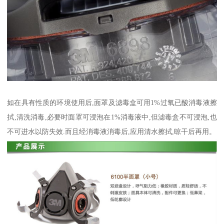
如在具有性质的环境使用后,面罩及滤毒盒可用1%过氧已酸消毒液擦
拭,清洗消毒,必要时面罩可浸泡在1%消毒液中,但滤毒盒不可浸泡,也
不可进水以防失效.而且经消毒液消毒后,应用清水擦拭,晾干后再用。