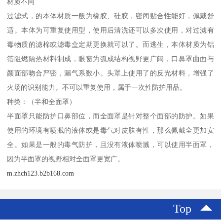
材质不同
过滤式，的本体材质一般为橡胶、硅胶，密闭贴合性能好，佩戴舒
适。本体为可重复使用型，使用后清洗还可以多次使用，对过滤有
毒物质的滤棉或滤毒盒定期更换就可以了。而逃生，本体材质为铝
箔阻燃隔热材料制成，眼窗为弧成结构视野更广阔，口鼻罩曲面与
颜面部吻合严密，漏气系数小。头罩上使用了的反光材料，增强了
火场的识别能力。不可以重复使用，属于一次性防护用品。
种类：（半和全面罩）
半面罩只能防护口鼻部位，而全面罩是针对整个面部的防护。如果
使用的环境有喷溅的液体或是毒气对皮肤有性，那么佩戴全更加安
全。如果是一般的毒气防护，且没有液体喷溅，可以使用半面罩，
因为半面罩的视野相对全面罩更宽广。
m.zhch123.b2b168.com
Top