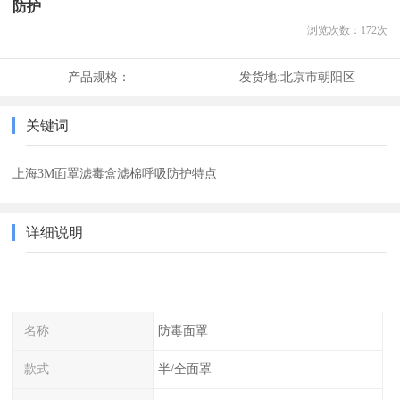
防护
浏览次数：
172
次
产品规格：
发货地:
北京市朝阳区
关键词
上海3M面罩滤毒盒滤棉呼吸防护特点
详细说明
名称
防毒面罩
款式
半/全面罩