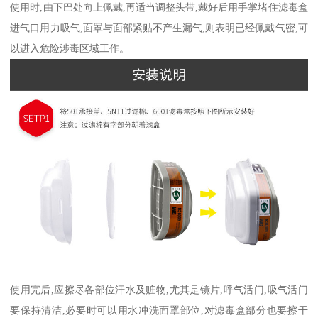
使用时,由下巴处向上佩戴,再适当调整头带,戴好后用手掌堵住滤毒盒
进气口用力吸气,面罩与面部紧贴不产生漏气,则表明已经佩戴气密,可
以进入危险涉毒区域工作。
使用完后,应擦尽各部位汗水及赃物,尤其是镜片,呼气活门,吸气活门
要保持清洁,必要时可以用水冲洗面罩部位,对滤毒盒部分也要擦干