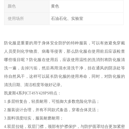
颜色
黄色
使用场所
石油石化、实验室
防化服是重要的用于身体安全防护的特种服装，可以有效避免穿戴
人员受到化学物质、病毒等侵害，那么防化服在使用前后应该检查
哪些项目呢？防化服在使用后，应该使用温性的洗消剂将防化服清
洗一遍，去掉污垢，然后再用清水清洗干净，挂在通风的阴凉处等
待自然风干，这样可以延长防化服的使用寿命，同时，对防化服的
清洗日期、清洁程度等做好记录。
凯麦斯4系列CT4SY428PS特点：
1.多层特复合，轻质耐用，可抵御大多数危险化学品；
2.服装设计合理，并有不同款式备选，穿着合体灵活；
3.面料强度结实，服装耐磨耐用；
4.双层拉链，双层门襟，颈部有护襟保护，与防护面罩结合更加紧密