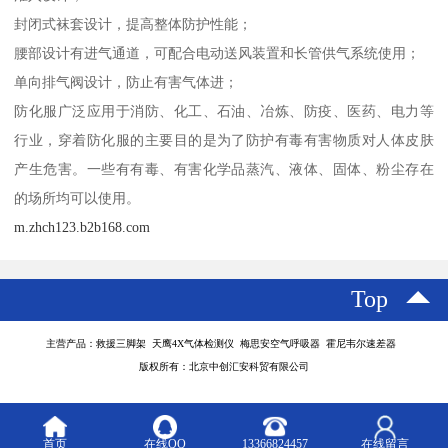
封闭式袜套设计，提高整体防护性能；
腰部设计有进气通道，可配合电动送风装置和长管供气系统使用；
单向排气阀设计，防止有害气体进；
防化服广泛应用于消防、化工、石油、冶炼、防疫、医药、电力等
行业，穿着防化服的主要目的是为了防护有毒有害物质对人体皮肤
产生危害。一些有有毒、有害化学品蒸汽、液体、固体、粉尘存在
的场所均可以使用。
m.zhch123.b2b168.com
Top
主营产品：救援三脚架 天鹰4X气体检测仪 梅思安空气呼吸器 霍尼韦尔速差器
版权所有：北京中创汇安科贸有限公司
首页
在线QQ
13366824457
在线留言