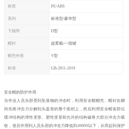
材质
PE/ABS
系列
标准型/豪华型
下颏带
D型
帽衬
超爱戴/一指键
帽壳外形
V型
标准
GB-2811-2019
安全帽的防护作用
当作业人员头部受到坠落物的冲击时，利用安全帽帽壳、帽衬在瞬
间先将冲击力分解到头盖骨的整个面积上，然后利用安全帽各部位
缓冲结构的弹性变形、塑性变形和允许的结构破将大部分冲击力吸
收，使后作用到人员头部的冲击力降低到4900N以下，从而起到保护