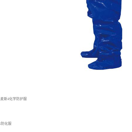
 凯麦斯4化学防护服
体防化服