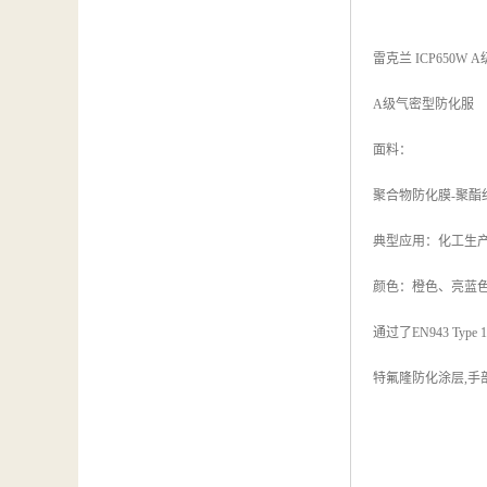
雷克兰 ICP650W
A级气
面料：
聚合物防化膜-聚酯纤
典型应用：化工生
颜色：橙色、亮
通过了EN943 T
特氟隆防化涂层,手部