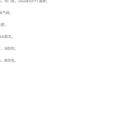
带门襟，20mil厚的PVC面屏；
充气阀；
靴襟；
440款式；
产、消防险；
色、暗灰色。