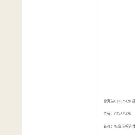
雷克兰CT4SY428
货号：CT4SY428
名称：标准带帽连