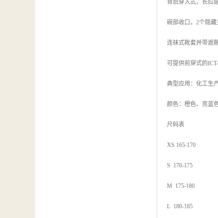
背后穿入式，长拉链，
碗部收口，2个隐藏
连袜式靴套并带遮
可提供前穿式的ICT
典型应用：化工生
颜色：橙色、亮蓝
尺码表
XS 165-170
S 170-175
M 175-180
L 180-185