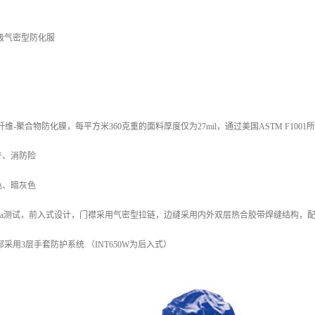
 A级气密型防化服
密型防化服
维-聚合物防化膜，每平方米360克重的面料厚度仅为27mil，通过美国ASTM F10
产、消防险
蓝色、暗灰色
ype 1a测试，前入式设计，门襟采用气密型拉链，边缝采用内外双层热合胶带焊缝结构，配合
采用3层手套防护系统 （INT650W为后入式）