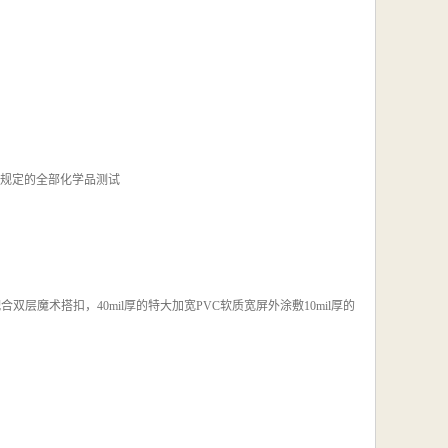
01所规定的全部化学品测试
双层魔术搭扣，40mil厚的特大加宽PVC软质宽屏外涂敷10mil厚的