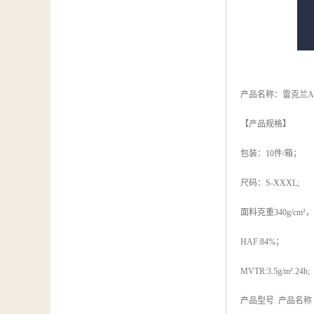
产品名称：雷克兰AJ
【产品规格】
包装：10件/箱；
尺码：S-XXXL;
面料克重340g/cm²，Eb
HAF:84%；
MVTR:3.5g/m².24h;
产品型号 产品名称