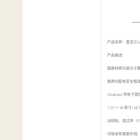
产品名称：雷克兰AR
产品描述：
面屏材质为高分子
面屏均配有安全帽支
12cal/cm2 带有下
7.25 ～ 10 英寸×1
淡绿色，透过率（VL
可吸收有害紫外线;