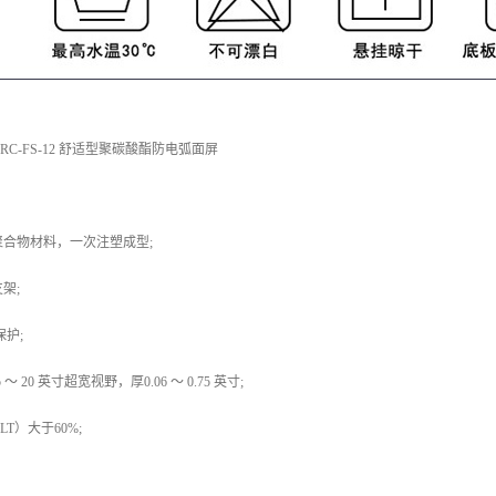
C-FS-12 舒适型聚碳酸酯防电弧面屏
聚合物材料，一次注塑成型;
架;
颌保护;
8.5 ～ 20 英寸超宽视野，厚0.06 ～ 0.75 英寸;
T）大于60%;