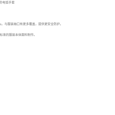
S 防电弧手套
cm，与服装袖口有更多覆盖，提供更安全防护。
0E 标准的服装本体面料制作。