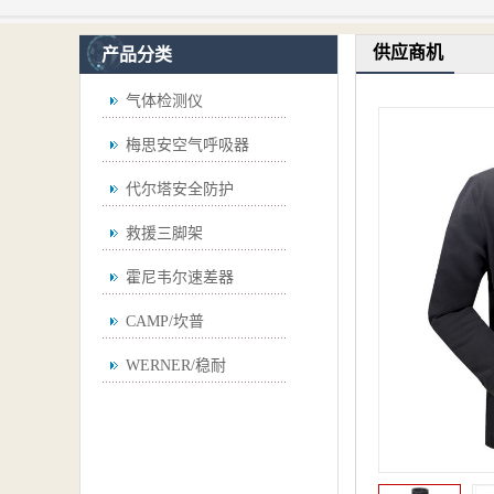
供应商机
产品分类
气体检测仪
梅思安空气呼吸器
代尔塔安全防护
救援三脚架
霍尼韦尔速差器
CAMP/坎普
WERNER/稳耐