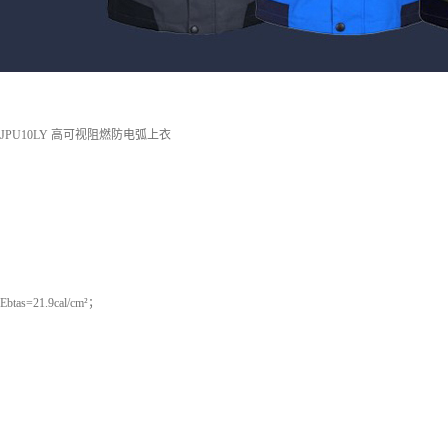
PU10LY 高可视阻燃防电弧上衣
tas=21.9cal/cm²；