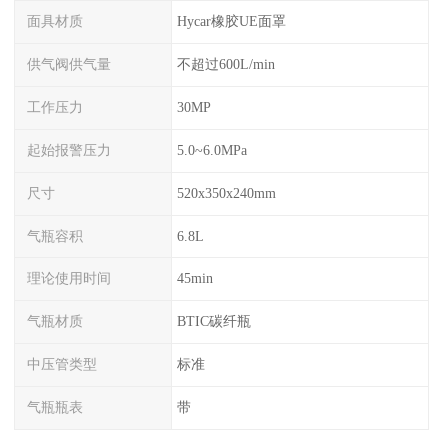
面具材质
Hycar橡胶UE面罩
供气阀供气量
不超过600L/min
工作压力
30MP
起始报警压力
5.0~6.0MPa
尺寸
520x350x240mm
气瓶容积
6.8L
理论使用时间
45min
气瓶材质
BTIC碳纤瓶
中压管类型
标准
气瓶瓶表
带