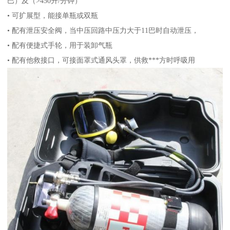
巴）及（>450升/分钟）
• 可扩展型，能接单瓶或双瓶
• 配有泄压安全阀，当中压回路中压力大于11巴时自动泄压，
• 配有便捷式手轮，用于装卸气瓶
• 配有他救接口，可接面罩式通风头罩，供救***方时呼吸用