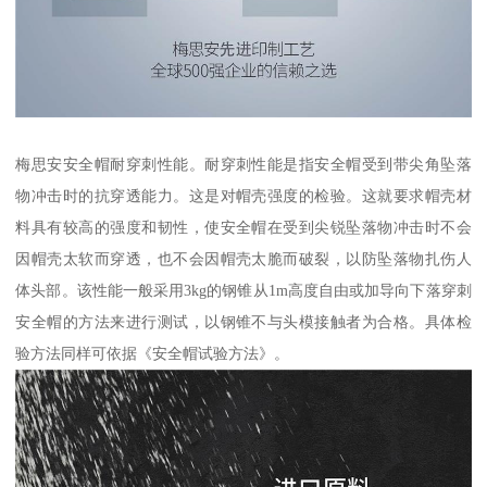
梅思安安全帽耐穿刺性能。耐穿刺性能是指安全帽受到带尖角坠落
物冲击时的抗穿透能力。这是对帽壳强度的检验。这就要求帽壳材
料具有较高的强度和韧性，使安全帽在受到尖锐坠落物冲击时不会
因帽壳太软而穿透，也不会因帽壳太脆而破裂，以防坠落物扎伤人
体头部。该性能一般采用3kg的钢锥从1m高度自由或加导向下落穿刺
安全帽的方法来进行测试，以钢锥不与头模接触者为合格。具体检
验方法同样可依据《安全帽试验方法》。