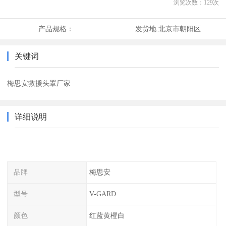
浏览次数：
129
次
产品规格：
发货地:
北京市朝阳区
关键词
梅思安救援头罩厂家
详细说明
品牌
梅思安
型号
V-GARD
颜色
红蓝黄橙白