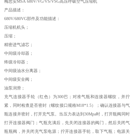
梅思安MSA 680V/VG/VS/VSG高压呼吸空气压缩机
产品描述：
680V/680VG部件及功能描述：
压缩机机头；
压缩；
精密进气滤芯；
中间级冷却器；
终级冷却器；
中间级油水分离器；
中间级安全阀；
油泵润滑；
充气连接器手轮（红色）为300巴；对准气瓶和连接器螺纹，并拧
紧，同时检查是否密封（螺纹接口规格M18*1.5）；确认连接器与气
瓶连接并密封，打开充气泵。当压力表达到30Mpa时，打开瓶阀同时
打开连接器阀门；气瓶充满后，先关闭连接器的阀门，然后关闭气
瓶瓶阀，并关闭充气泵电源；拧开连接器手轮，取下气瓶；电源关