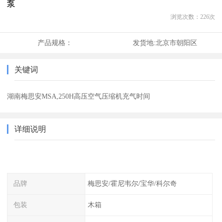
泵
浏览次数：
226
次
产品规格：
发货地:
北京市朝阳区
关键词
湖南梅思安MSA,250H高压空气压缩机充气时间
详细说明
品牌
梅思安/霍尼韦尔/宝华/科尔奇
包装
木箱