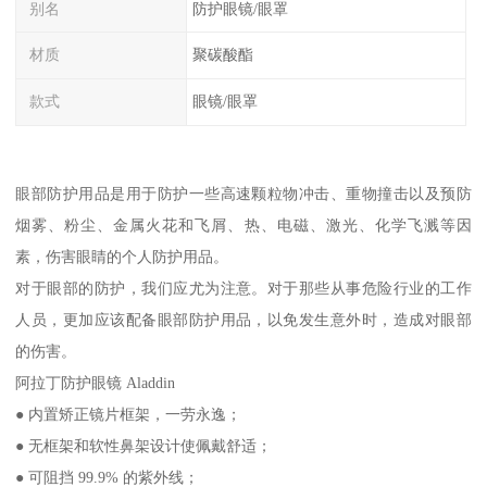
别名
防护眼镜/眼罩
材质
聚碳酸酯
款式
眼镜/眼罩
眼部防护用品是用于防护一些高速颗粒物冲击、重物撞击以及预防
烟雾、粉尘、金属火花和飞屑、热、电磁、激光、化学飞溅等因
素，伤害眼睛的个人防护用品。
对于眼部的防护，我们应尤为注意。对于那些从事危险行业的工作
人员，更加应该配备眼部防护用品，以免发生意外时，造成对眼部
的伤害。
阿拉丁防护眼镜 Aladdin
● 内置矫正镜片框架，一劳永逸；
● 无框架和软性鼻架设计使佩戴舒适；
● 可阻挡 99.9% 的紫外线；