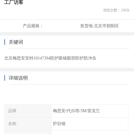
工厂访客
浏览次数：
240
次
产品规格：
发货地:
北京市朝阳区
关键词
北京梅思安安特10147394防护眼镜眼部防护防冲击
详细说明
品牌
梅思安/代尔塔/3M/雷克兰
名称
护目镜