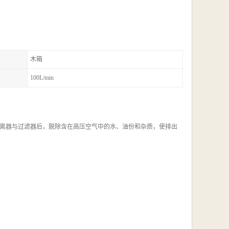
木箱
100L/min
离器与过滤器后，脱除含在高压空气中的水、油份和杂质，使排出