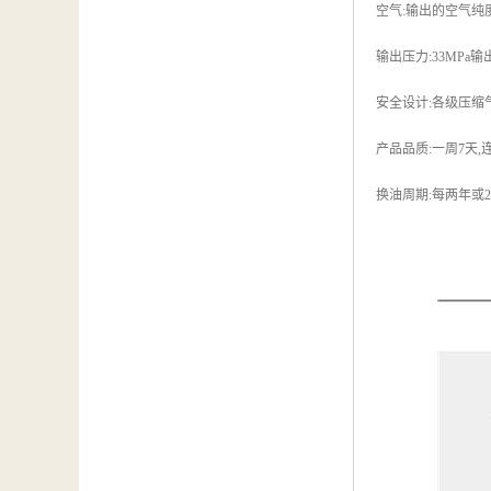
空气:输出的空气纯
输出压力:33MPa
安全设计:各级压缩
产品品质:一周7天
换油周期:每两年或2