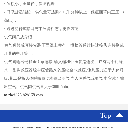
• 体积小，重量轻，保证视野
• 呼吸舒适轻松，供气量可达到450升/分钟以上，保证面罩内正压 (3
毫巴)，
• 通过旋转式接口与中压管相连，更换方便
供气阀总成介绍
供气阀总成直接安装于面罩上并有一根胶管通过快速接头连接到减
压器的中压管上。
供气阀输出端和全面罩连接,输入端和中压管路连接。它有两个功能,
其一是将减压器经中压管路来的压缩空气减压,使其压力适于人体呼
吸;其二是按人体呼吸量要求输出空气,当人体呼气或屏气时,它就不输
出空气。供气阀供气量大于300L/min。
m.zhch123.b2b168.com
Top