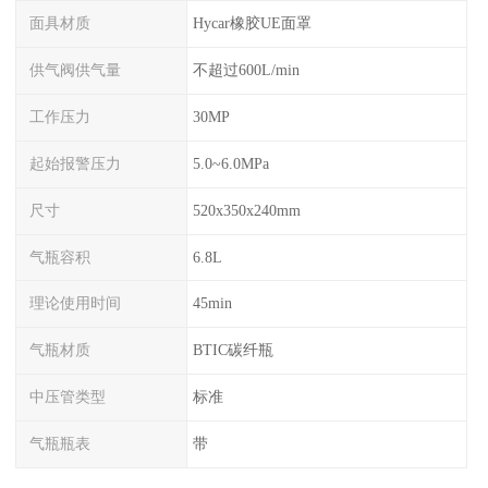
面具材质
Hycar橡胶UE面罩
供气阀供气量
不超过600L/min
工作压力
30MP
起始报警压力
5.0~6.0MPa
尺寸
520x350x240mm
气瓶容积
6.8L
理论使用时间
45min
气瓶材质
BTIC碳纤瓶
中压管类型
标准
气瓶瓶表
带