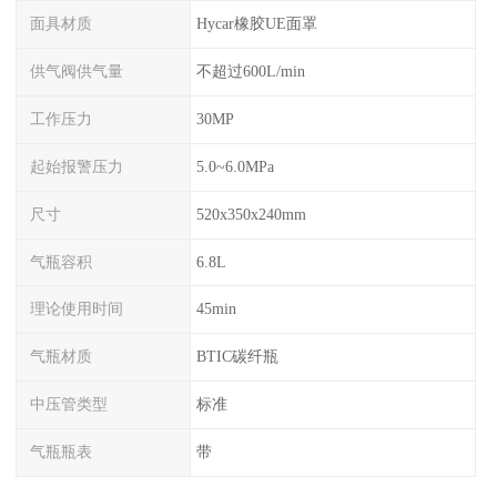
面具材质
Hycar橡胶UE面罩
供气阀供气量
不超过600L/min
工作压力
30MP
起始报警压力
5.0~6.0MPa
尺寸
520x350x240mm
气瓶容积
6.8L
理论使用时间
45min
气瓶材质
BTIC碳纤瓶
中压管类型
标准
气瓶瓶表
带