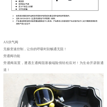
AX供气阀
无极变速控制，让你的呼吸时刻畅通无阻！
旁通阀功能
旁通阀装置，遭遇主通阀阻塞极端险情轻松应对！为生命开辟新通
道！