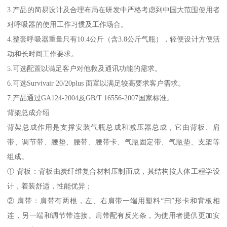
3.产品的简易设计及合理布局在研发中严格考虑到中国大范围使用者
对呼吸器的使用工作习惯及工作场合。
4.整套呼吸器重量只有10.4公斤（含3.8公斤气瓶），轻便设计方便活
动和长时间工作要求。
5.可选配置以满足客户对他救及通讯功能的需求。
6.可选Survivair 20/20plus 面罩以满足较高要求客户需求。
7.产品通过GA124-2004及GB/T 16556-2007国家标准。
背架总成介绍
背架总成作用是支撑安装气瓶总成和减压器总成，它由背板、肩
带、调节带、腰垫、腰带、腰带卡、气瓶固定带、气瓶垫、支架等
组成。
① 背板：背板由炭纤维复合材料压制而成，其结构按人体工程学设
计，着装舒适，性能优异；
② 肩带：肩带有两根，左、右肩带一端用塑料“曰”形卡和背板相
连，另一端和调节带连接。肩带配有反光条，为使用者提供更加安