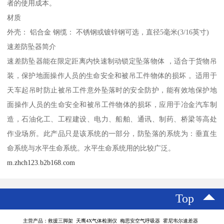
者的使用成本。
材质
外壳： 铝合金 钢缆： 不锈钢或镀锌钢可选，直径5毫米(3/16英寸)
速差防坠器简介
速差防坠器能在限定距离内快速制动锁定坠落物体 ，适合于货物吊
装，保护地面操作人员的生命安全和被吊工件物体的损坏 。适用于
天车起吊时防止被吊工件意外坠落时的安全防护，能有效地保护地
面操作人员的生命安全和被吊工件物体的损坏，应用于冶金汽车制
造，石油化工、工程建设、电力、船舶、通讯、制药、桥梁等高处
作业场所。此产品只是该系统的一部分，防坠落的系统为：垂直生
命系统与水平生命系统。水平生命系统用的比较广泛。
m.zhch123.b2b168.com
Top
主营产品：救援三脚架 天鹰4X气体检测仪 梅思安空气呼吸器 霍尼韦尔速差器