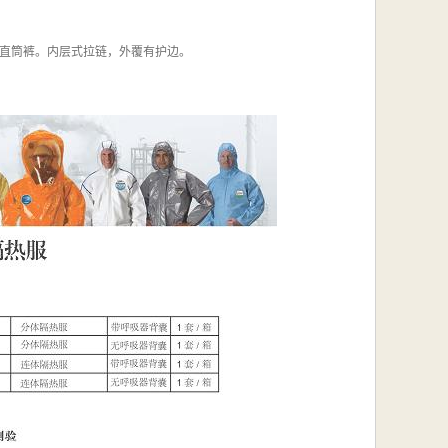
袖、直筒裤。内层式拉链，外覆有护边。