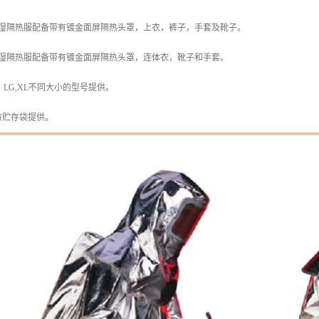
隔湿隔热服配备带有镀金面屏隔热头罩，上衣，裤子，手套及靴子。
隔湿隔热服配备带有镀金面屏隔热头罩，连体衣，靴子和手套。
，LG,XL不同大小的型号提供。
有贮存袋提供。