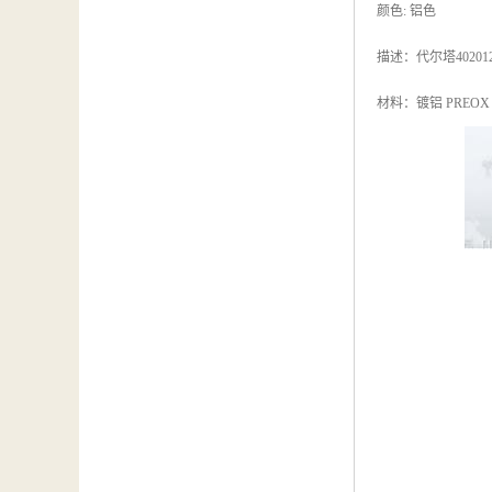
颜色: 铝色
描述：代尔塔402
材料：镀铝 PREOX P