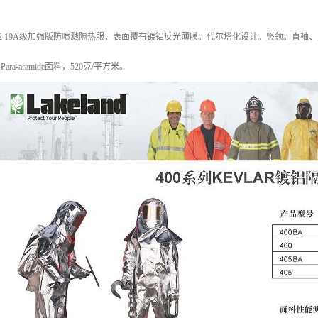
012 19A级加强版防喷溅隔热服，表面覆有镀铝反光薄膜。代尔塔化设计。竖领。直
ara-aramide面料，520克/平方米。