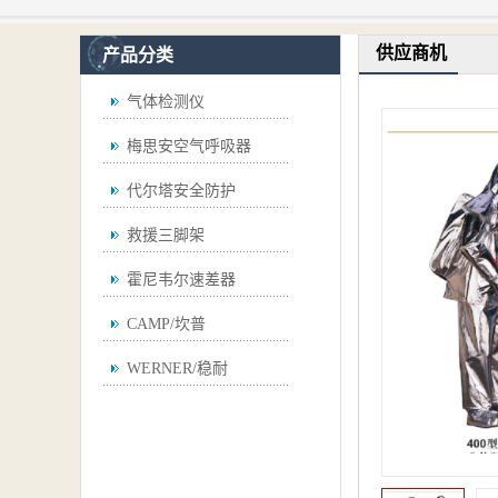
供应商机
产品分类
气体检测仪
梅思安空气呼吸器
代尔塔安全防护
救援三脚架
霍尼韦尔速差器
CAMP/坎普
WERNER/稳耐