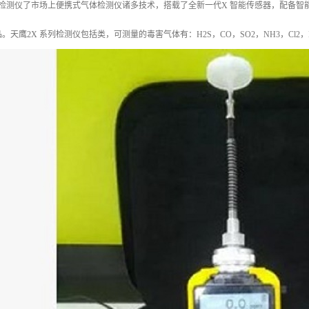
检测仪了市场上便携式气体检测仪诸多技术，搭载了全新一代X 智能传感器，配备智能
天鹰2X 系列检测仪包括类，可测量的毒害气体有：H2S，CO，SO2，NH3，Cl2，