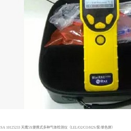
 10125233 天鹰5X便携式多种气体检测仪（LEL/O2/CO/H2S/泵/单色屏）