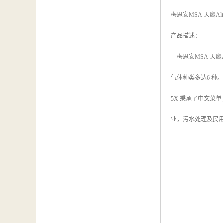
梅思安MSA 天鹰Al
产品描述：
梅思安MSA 天鹰A
气体种类多达6 种
5X 秉承了中文菜
业，污水处理及民