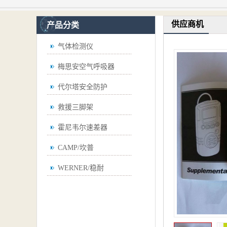
供应商机
产品分类
气体检测仪
梅思安空气呼吸器
代尔塔安全防护
救援三脚架
霍尼韦尔速差器
CAMP/坎普
WERNER/稳耐