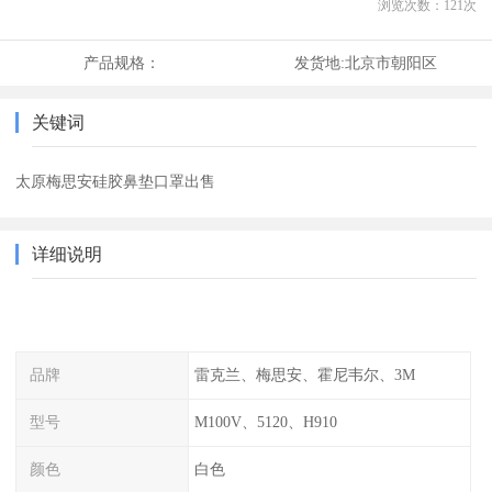
浏览次数：
121
次
产品规格：
发货地:
北京市朝阳区
关键词
太原梅思安硅胶鼻垫口罩出售
详细说明
品牌
雷克兰、梅思安、霍尼韦尔、3M
型号
M100V、5120、H910
颜色
白色