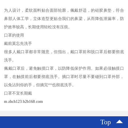
为人设计，柔软面料贴合面部轮廓，佩戴舒适，的硅胶鼻垫，符合
鼻部人体工学，立体造型更贴合我们的鼻梁，从而降低泄漏率，防
护效率较高，长期使用轻松没有压痕。
口罩的使用
戴前莫忘先洗手
很多人戴口罩都非常随意，但指出，戴口罩前和脱口罩后都要彻底
洗手。
佩戴口罩后，避免触摸口罩，以防降低保护作用。如果必须触摸口
罩，在触摸前后都要彻底洗手。摘口罩时尽量不要碰到口罩外部，
以免沾到你的手，但摘完**也彻底洗手。
口罩不宜长期戴
m.zhch123.b2b168.com
Top