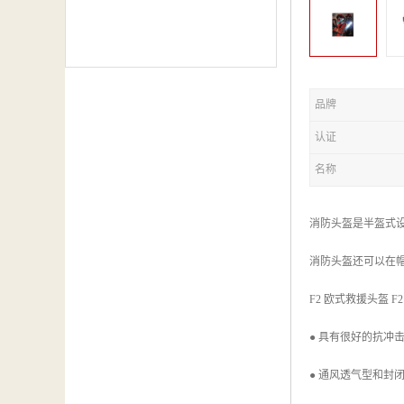
品牌
认证
名称
消防头盔是半盔式
消防头盔还可以在
F2 欧式救援头盔 F2 Re
● 具有很好的抗冲
● 通风透气型和封