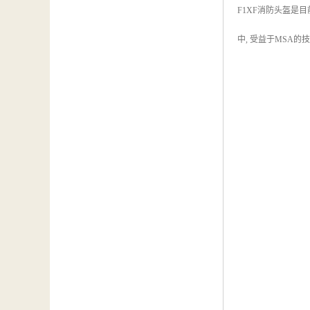
F1XF消防头盔是
中, 受益于MSA的