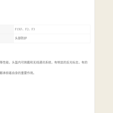
F1XF、F2、F3
头部防护
等性能，头盔内可佩戴和无线通讯系统，有明显的反光标志，有的
都承担着自身的重要作用。