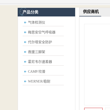
供应商机
产品分类
气体检测仪
梅思安空气呼吸器
代尔塔安全防护
救援三脚架
霍尼韦尔速差器
CAMP/坎普
WERNER/稳耐