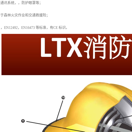
，通讯系统，，防护眼罩等；
合于森林火灾作业和交通救援险；
71，EN12492，EN16473 等标准，有CE 标识。