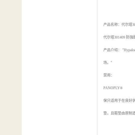
产品名称：代尔塔30
代尔塔301409 防
产品介绍： "Hy
场。"
禁用：
PANOPLY®
保只适用于在良好
垫，且鞋垫由原制