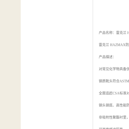
产品名称：雷克兰 HA
雷克兰 HAZMAX防化靴
产品描述：
对常见化学物具备
钢质靴头符合ASTM F
全面追赶CSA标准
钢头钢底、高性能防
非吸附性聚酯衬里