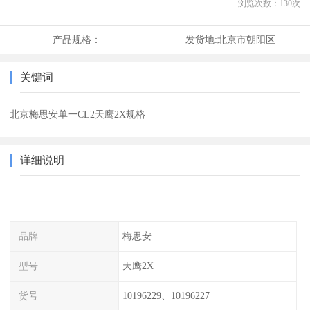
浏览次数：
130
次
产品规格：
发货地:
北京市朝阳区
关键词
北京梅思安单一CL2天鹰2X规格
详细说明
品牌
梅思安
型号
天鹰2X
货号
10196229、10196227