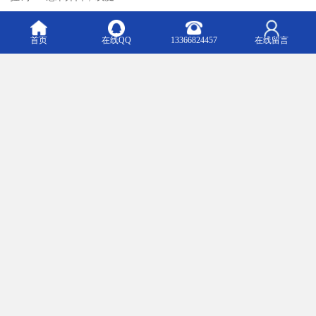
63013-00ACN V-TEC 迷你型速差器 3 米长 20 毫米宽织带，铝合金
大挂钩 60 毫米开口，带连接锁
首页
在线QQ
13366824457
在线留言
63013-00BCN V-TEC 迷你型速差器 3 米长 20 毫米宽织带，合金钢
小挂钩 20 毫米开口，带连接锁
63013-00FCN V-TEC 迷你型速差器 3 米长 20 毫米宽织带，合金钢
大挂钩 60 毫米开口，带连接锁
速差器使用方法
每次使用安全带时，必须作一次外观检查，在使用过程中，也注
意查看，在半至1年内要试验一次。以主部件不损坏为要求，如发现
有破损变质情况及时反映，并停止使用，以保操作安全。
速差式防坠器固定悬挂在作业点上方，将自控器内的绳索和安全
带上半圆环联结可任意将绳索拉出，在一定位置上作业。工作完
毕，人向上移动，绳即自行收回自控器内。坠落时自控器受速度影
响进行制动控制。试验时，拉出绳长0.8m，要求模拟人体坠落时下
滑距离不超过1.2m为合格。