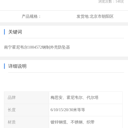
浏览次数：
148
次
产品规格：
发货地:
北京市朝阳区
关键词
南宁霍尼韦尔1004572钢制外壳防坠器
详细说明
品牌
梅思安、霍尼韦尔、代尔塔
长度
6/10/15/20/30米等等
材质
镀锌钢缆、不锈钢、织带