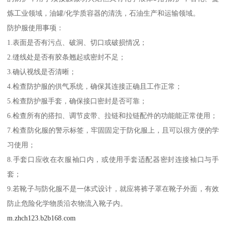
炼工业领域，油罐/化学质容器的清洗，石油生产和运输领域。
防护服使用事项：
1.表面是否有污点、破洞、切口或破损情况；
2.缝线处是否有胶条翘起或密封不足；
3.确认视线是否清晰；
4.检查防护服的供气系统，确保其连接正确且工作正常；
5.检查防护服手套，确保接口密封是否可靠；
6.检查所有的搭扣、调节皮带、拉链和拉链配件的功能能正常使用；
7.检查防化服的警示标签，牢固固定于防化服上，且可以很方便的学
习使用；
8.手套口应收在衣服袖口内，或使用手套适配器密封连接袖口与手
套；
9.若靴子与防化服不是一体式设计，就应将裤子罩在靴子外面，有效
防止危险化学物质沿衣物流入靴子内。
m.zhch123.b2b168.com