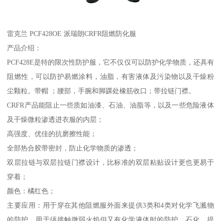
雷克兰 PCF428OE 派瑞朗CRFR阻燃防化服
产品介绍：
PCF428E是特的限次性防护服，它不仅仅可以防护化学物质，还具有
阻燃性，可以防护易燃涂料，油脂，有害液体及污染物以及干燥粉
尘颗粒。带帽 ；腰部，手腕和脚踝处橡筋收口；带拉链门襟。
CRFR产品能阻止一些质如油漆、石油、油脂等，以及一些危险液体
及干燥微粒渗透进衣服的内层；
高强度、优佳的抗磨擦性能；
全部热合胶带密封，防止化学物质的渗透；
双层拉链与双层拉链门襟设计，比标准的双层粘贴设计更也更易于
穿着；
颜色：橘红色；
主要应用：用于穿在其他阻燃服外面来提供3类和4类对化学飞溅物
的防护，用于须接触微弱火焰但又有化学液体时的防护，石化、提