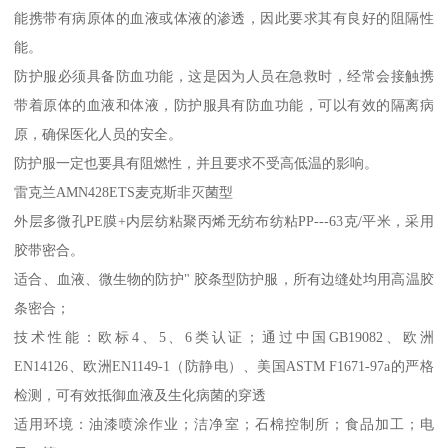
能携带有病原体的血液或体液的渗透，因此要求其有良好的阻隔性
能。
防护服必须具备防血功能，这是因为人员在急救时，经常会接触携
带着原体的血液和体液，防护服具有防血功能，可以有效的隔离病
原，确保医化人员的安全。
防护服一定也要具有阻燃性，并且要求不受高低温的影响。
雷克兰AMN428ETS麦克斯非灭菌型
外层多微孔PE膜+内层纺粘聚丙烯无纺布纺粘PP---63克/平米，采用
胶带密合。
适合、血液、微生物的防护" 胶条型防护服，所有边缝处均用高温胶
条密合；
技术性能：欧标4、5、6类认证；通过中国GB19082、欧洲
EN14126、欧洲EN1149-1（防静电）、美国ASTM F1671-97a的严格
检测，可有效抵御血液及生化病菌的穿透
适用环境：油漆喷涂作业；洁净室；石棉控制所；食品加工；电