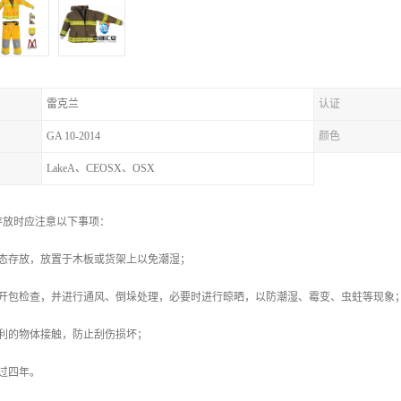
雷克兰
认证
GA 10-2014
颜色
LakeA、CEOSX、OSX
存放时应注意以下事项：
状态存放，放置于木板或货架上以免潮湿；
次开包检查，并进行通风、倒垛处理，必要时进行晾晒，以防潮湿、霉变、虫蛀等现象
锋利的物体接触，防止刮伤损坏；
过四年。