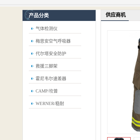
供应商机
产品分类
气体检测仪
梅思安空气呼吸器
代尔塔安全防护
救援三脚架
霍尼韦尔速差器
CAMP/坎普
WERNER/稳耐