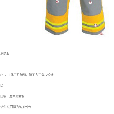
on消防服
8厘米），主体三片缝纫，腋下为三角片设计
封合
层防潮口袋，魔术贴封合
上衣外层门襟为钩扣封合