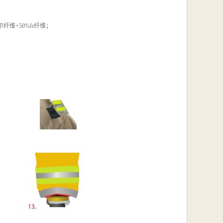
维+50%fr纤维；