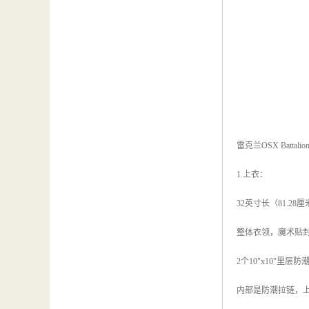
雷克兰OSX Battali
1.上衣：
32英寸长（81.2
整体衣领，魔术贴
2个10"x10"里
内部是防潮拉链，