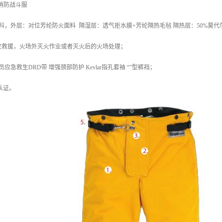
0消防战斗服
料，外层：对位芳纶防火面料 隔湿层：透气拒水膜+芳纶隔热毛毡 隔热层：50%莫代尔纤
灾救援，火场外灭火作业或者灭火后的火场处理；
应急救生DRD带 增强颈部防护 Kevlar指孔套袖 “”型裤裆；
认证。