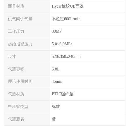
面具材质
Hycar橡胶UE面罩
供气阀供气量
不超过600L/min
工作压力
30MP
起始报警压力
5.0~6.0MPa
尺寸
520x350x240mm
气瓶容积
6.8L
理论使用时间
45min
气瓶材质
BTIC碳纤瓶
中压管类型
标准
气瓶瓶表
带