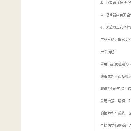
4、速差器顶端挂
5、速差器应有安
6、速差器上安全
产品名称：梅思安MSA 
产品描述：
采用高强度耐磨的
速差器外置的吸震
取得EN标准VG11
采用增强、增韧、
的恒力刹车系统，
全接触式棘爪锁止