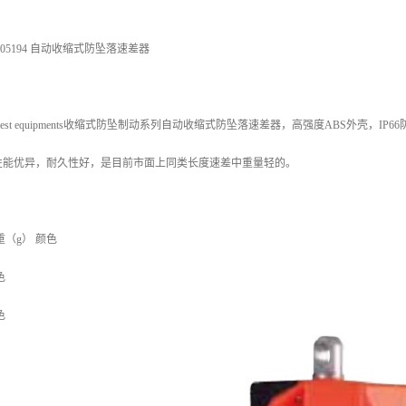
05194 自动收缩式防坠落速差器
able fall arrest equipments收缩式防坠制动系列自动收缩式防坠落速差器，高强度
性能优异，耐久性好，是目前市面上同类长度速差中重量轻的。
重（g） 颜色
色
色