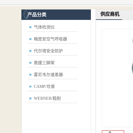
供应商机
产品分类
气体检测仪
梅思安空气呼吸器
代尔塔安全防护
救援三脚架
霍尼韦尔速差器
CAMP/坎普
WERNER/稳耐