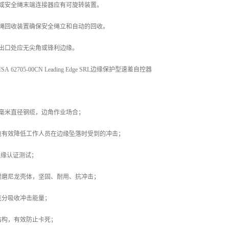
点或安全绳末端连接器应有可旋转装置。
全绳回收装置确保安全绳立和自动的回收。
绳出口处应无尖角或锋利边缘。
62705-00CN Leading Edge SRL边缘保护型速差自控器
6毫米直径钢缆，边角作业场合；
包有效降低工作人员在边缘坠落时受到的冲击；
边缘认证测试；
耐磨尼龙壳体，坚固、耐用、抗冲击；
充分吸收冲击能量；
结构，有效防止卡死；