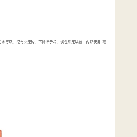
ABS外壳，IP66防水等级，配有快速钩，下降指示标，惯性锁定装置。内部使用5毫