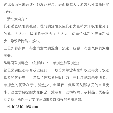
过比表面积来表述孔隙发达程度。表面积越大，通常活性炭吸附能
力强。
二活性炭自身：
具有适宜吸附的孔径。理想的活性炭应具有大量稍大于吸附物分子
的孔。孔太小，吸附物进不去；孔太大，使单位体积的表面积减
少，导致吸附能力减小。
三是外界条件：与室内空气的温度、流速、压强、有害气体的浓度
有关。
防毒面罩滤毒盒（或滤罐）：（单滤盒和双滤盒）
都是需要配滤毒盒或滤罐的，一般分为单滤毒盒和双滤毒盒，双滤
毒盒的优势在于，降低了佩戴者呼吸阻力，并且过滤效果更明显。
单滤盒的优势在于，滤盒少，重量轻，佩戴者头部承受的重量更
小。这里需要提醒大家的是，滤毒盒、滤棉均属于易耗品，需要定
期更换，所以一定要注意滤毒盒或滤棉的使用期限。
m.zhch123.b2b168.com