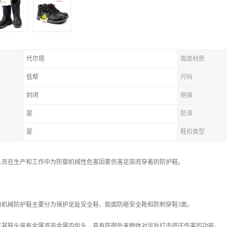
代尔塔
面皮材质
低帮
尺码
封闭
绝缘
是
防滑
是
鞋扣类型
人员在生产和工作中为防御机械性危害因素伤害足部而穿着的防护鞋。
机械防护鞋主要分为保护足趾安全鞋、胶面防砸安全靴和防刺穿鞋3类。
其鞋头装有金属或非金属内包头，具有防御外来物体对足趾打击挤压伤害的功能。