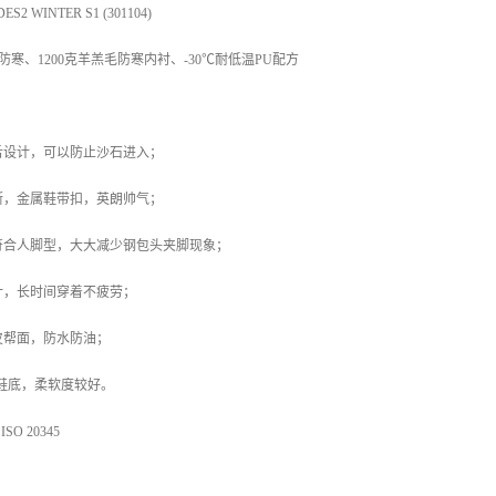
 WINTER S1 (301104)
寒、1200克羊羔毛防寒内衬、-30℃耐低温PU配方
舌设计，可以防止沙石进入；
断，金属鞋带扣，英朗帅气；
符合人脚型，大大减少钢包头夹脚现象；
计，长时间穿着不疲劳；
皮帮面，防水防油；
鞋底，柔软度较好。
O 20345