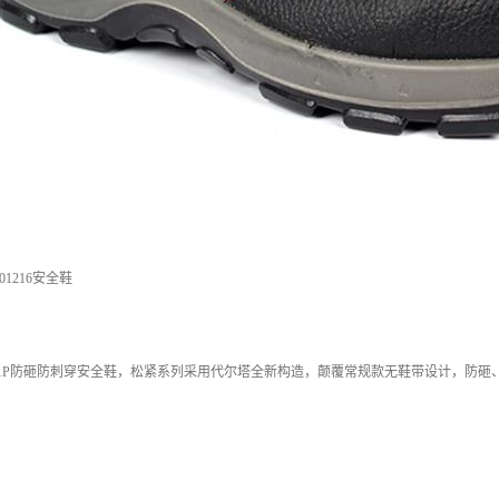
301216安全鞋
S1/S1P防砸防刺穿安全鞋，松紧系列采用代尔塔全新构造，颠覆常规款无鞋带设计，防