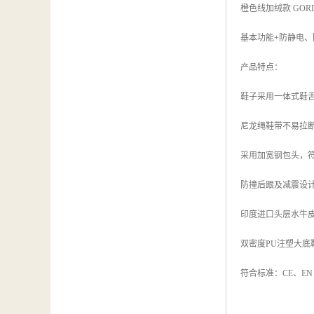
橙色线加绒款 GORDES2
基本功能+防静电、防
产品特点：
鞋子采用一体式鞋
尼龙绳鞋带不易拉
采用加宽钢包头，
防撞后跟及减震设
印度进口头层水牛
双密度PU注塑大底
符合标准：CE、EN IS