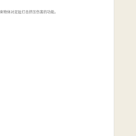
来物体对足趾打击挤压伤害的功能。