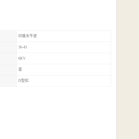
印度水牛皮
36-45
6KV
是
D型扣