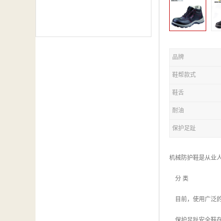
品牌
鞋帮款式
鞋舌
耐油
保护足趾
机械防护鞋是从业
分 类
目前，使用广泛的
保护足趾安全鞋在