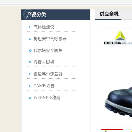
供应商机
产品分类
气体检测仪
梅思安空气呼吸器
代尔塔安全防护
救援三脚架
霍尼韦尔速差器
CAMP/坎普
WERNER/稳耐