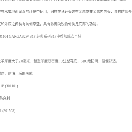
有水或地面潮湿的环境中使用，同样在其鞋头装有金属或非金属内包头，具有防御外
和外底之间装有防刺穿垫，具有防御尖锐物刺伤足底部的功能。
104 GARGAS2W S1P 经典系列S1P中帮加绒安全鞋
革厚度大于2.0毫米，新型印度双密度PU注塑鞋底，SRC级防滑，轻便舒适。
耐磨、耐油，后跟吸能
 (301101)
防穿刺
(301503)