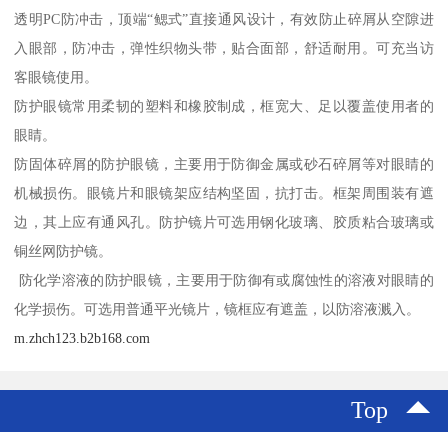
透明PC防冲击，顶端“鳃式”直接通风设计，有效防止碎屑从空隙进
入眼部，防冲击，弹性织物头带，贴合面部，舒适耐用。可充当访
客眼镜使用。
防护眼镜常用柔韧的塑料和橡胶制成，框宽大、足以覆盖使用者的
眼睛。
防固体碎屑的防护眼镜，主要用于防御金属或砂石碎屑等对眼睛的
机械损伤。眼镜片和眼镜架应结构坚固，抗打击。框架周围装有遮
边，其上应有通风孔。防护镜片可选用钢化玻璃、胶质粘合玻璃或
铜丝网防护镜。
防化学溶液的防护眼镜，主要用于防御有或腐蚀性的溶液对眼睛的
化学损伤。可选用普通平光镜片，镜框应有遮盖，以防溶液溅入。
m.zhch123.b2b168.com
Top