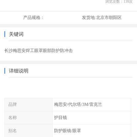
浏览次数：
139
次
产品规格：
发货地:
北京市朝阳区
关键词
长沙梅思安焊工眼罩眼部防护防冲击
详细说明
品牌
梅思安/代尔塔/3M/雷克兰
名称
护目镜
别名
防护眼镜/眼罩