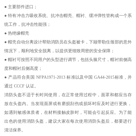
● 主要部件进口；
● 特有冲击力吸收系统、抗冲击帽壳、帽衬、缓冲弹性管构成一个系
统工作，抗冲击性能强；
● 热绝缘帽壳
● 帽壳自动分离设计帮助消防员在头盔被卡，下颏带勒住颈部的意外
情况下，顺利地安全脱离，以提供更细致周密的安全保障；
● 帽衬可按照不同用户的头型进行调节，包括头箍尺寸，帽衬前侧高
度和帽衬后侧高度；
● 产品符合美国 NFPA1971-2013 标准以及中国 GA44-2015标准 , 并
通过 CCCF 认证。
消防头盔不适于长时间使用，在正常使用过程中，面罩和都应当存
放在头盔内。当发现面屏或有磨损刮伤或损坏时应及时进行更换，
如遇到敏感体质者，在材料接触皮肤时，可能会引起反应。为了能
出色的使用消防头盔，建议大家在每次使用消防头盔后，都要进行
清洁保养。