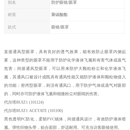
别名
防护眼镜/眼罩
材质
聚碳酸酯
款式
眼镜/眼罩
直接通风型眼罩，具有良好的透气效果，能有效防止眼罩内侧起
雾，这种类型的眼罩不能用于防护化学液体飞溅和有害气体或蒸气
危害；间接通风型眼罩，可以用来防护大颗粒粉尘和化学液体飞
溅，其通风口被设计成既具有通风性能又能防护液体和颗粒物侵入
的功能；密闭型眼罩，则没有通风口，用于防护气体或蒸气对眼部
的，同时亦可防护液体飞溅和细微粉尘对眼睛的伤害。
代尔塔RUIZ1 (101124)
代尔塔RUIZ1 ACETATE (101100)
黑色透明PC防化，柔韧PVC镜体，间接通风设计，有效防护液体喷
溅。弹性织物头带，贴合面部，舒适耐用。可充当访客眼镜使用。