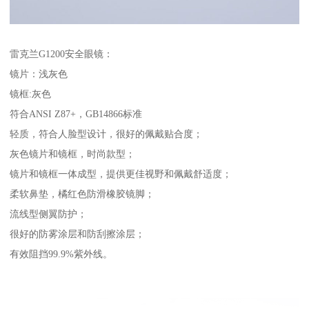
雷克兰G1200安全眼镜：
镜片：浅灰色
镜框:灰色
符合ANSI Z87+，GB14866标准
轻质，符合人脸型设计，很好的佩戴贴合度；
灰色镜片和镜框，时尚款型；
镜片和镜框一体成型，提供更佳视野和佩戴舒适度；
柔软鼻垫，橘红色防滑橡胶镜脚；
流线型侧翼防护；
很好的防雾涂层和防刮擦涂层；
有效阻挡99.9%紫外线。