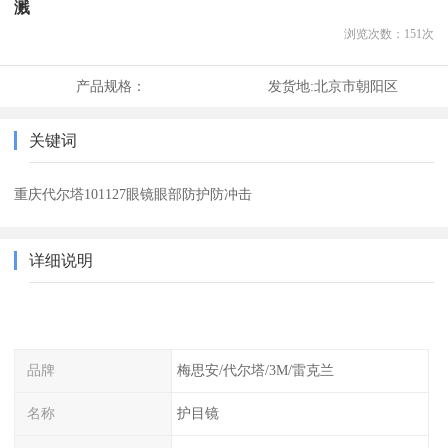
溅
浏览次数：
151
次
产品规格：
发货地:
北京市朝阳区
关键词
重庆代尔塔101127眼镜眼部防护防冲击
详细说明
品牌
梅思安/代尔塔/3M/雷克兰
名称
护目镜