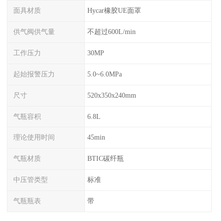
面具材质
Hycar橡胶UE面罩
供气阀供气量
不超过600L/min
工作压力
30MP
起始报警压力
5.0~6.0MPa
尺寸
520x350x240mm
气瓶容积
6.8L
理论使用时间
45min
气瓶材质
BTIC碳纤瓶
中压管类型
标准
气瓶瓶表
带