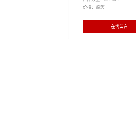
价格：
面议
在线留言
雷克兰
产品名称
酸碱防护
适用场所
纸箱