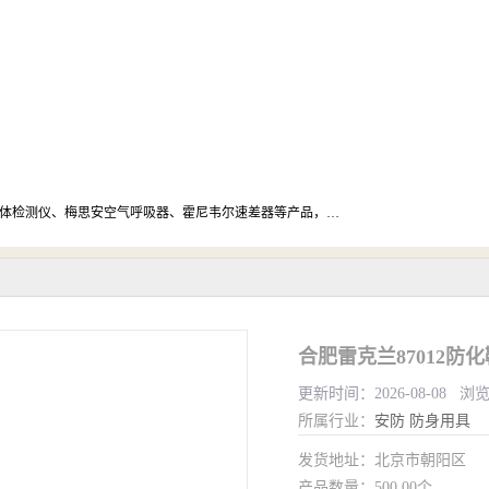
北京中创汇安科贸有限公司专业生产救援三脚架、天鹰4X气体检测仪、梅思安空气呼吸器、霍尼韦尔速差器等产品，品质保障，价格合理，欢迎在线致电咨询。
合肥雷克兰87012防
更新时间：2026-08-08 浏
所属行业：
安防
防身用具
发货地址：北京市朝阳区
产品数量：500.00个