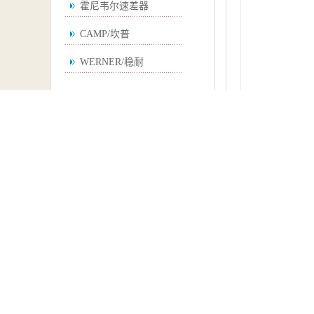
霍尼韦尔速差器
CAMP/坎普
WERNER/稳耐
品牌
功能
包装