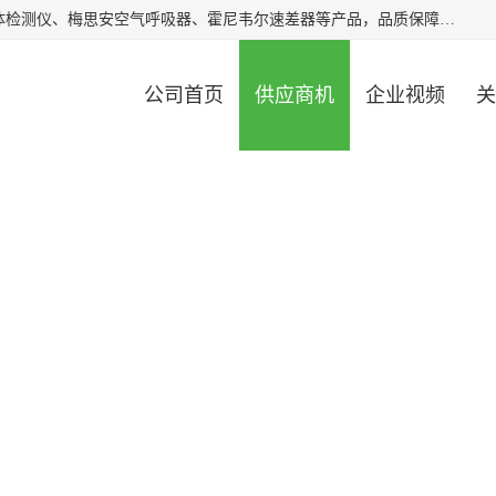
北京中创汇安科贸有限公司专业生产救援三脚架、天鹰4X气体检测仪、梅思安空气呼吸器、霍尼韦尔速差器等产品，品质保障，价格合理，欢迎在线致电咨询。
公司首页
供应商机
企业视频
关