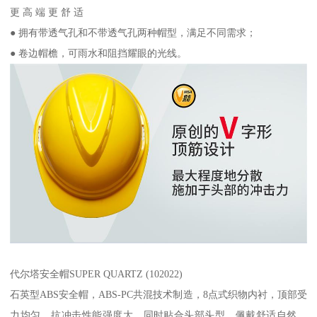
更 高 端 更 舒 适
● 拥有带透气孔和不带透气孔两种帽型，满足不同需求；
● 卷边帽檐，可雨水和阻挡耀眼的光线。
代尔塔安全帽SUPER QUARTZ (102022)
石英型ABS安全帽，ABS-PC共混技术制造，8点式织物内衬，顶部受
力均匀，抗冲击性能强度大，同时贴合头部头型，佩戴舒适自然，