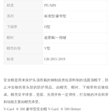
材质
PE/ABS
系列
标准型/豪华型
下颏带
D型
帽衬
超爱戴/一指键
帽壳外形
V型
标准
GB-2811-2019
安全帽是用来保护头顶而戴的钢制或类似原料制的浅圆顶帽子，防
止冲击物伤害头部的防护用品。由帽壳、帽衬、下颊带和后箍组
成。帽壳呈半球形，坚固、光滑并有一定弹性，打击物的冲击和穿
刺动能主要由帽壳承受。
V-Gard ® 500 豪华型安全帽 V-Gard ® 500 Helmet