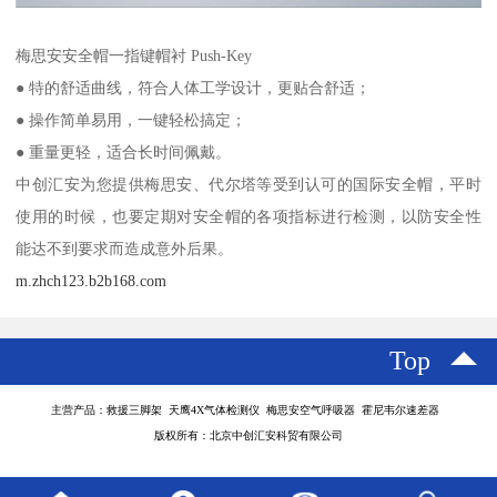
梅思安安全帽一指键帽衬 Push-Key
● 特的舒适曲线，符合人体工学设计，更贴合舒适；
● 操作简单易用，一键轻松搞定；
● 重量更轻，适合长时间佩戴。
中创汇安为您提供梅思安、代尔塔等受到认可的国际安全帽，平时
使用的时候，也要定期对安全帽的各项指标进行检测，以防安全性
能达不到要求而造成意外后果。
m.zhch123.b2b168.com
Top
主营产品：救援三脚架 天鹰4X气体检测仪 梅思安空气呼吸器 霍尼韦尔速差器
版权所有：北京中创汇安科贸有限公司