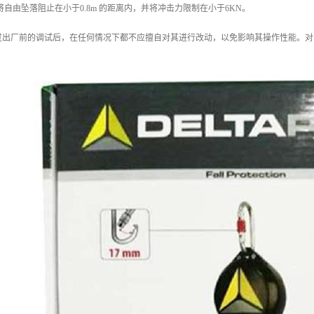
将自由坠落阻止在小于0.8m 的距离内，并将冲击力限制在小于6KN。
过出厂前的调试后，在任何情况下都不应擅自对其进行改动，以免影响其操作性能。对