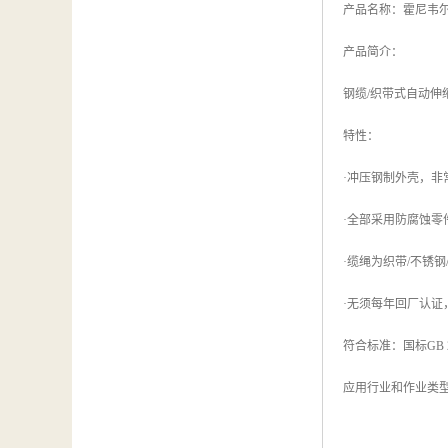
产品名称：霍尼韦尔1
产品简介：
钢缆/织带式自动伸
特性：
·冲压钢制外壳，
·全部采用防腐蚀
·缆绳为织带/不锈钢
·无须每年回厂认证
符合标准：国标GB 245
应用行业和作业类