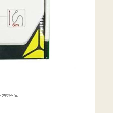
位弹簧小且轻。