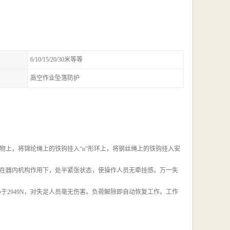
6/10/15/20/30米等等
高空作业坠落防护
上，将锦纶绳上的铁钩挂入“n”形环上，将钢丝绳上的铁钩挂入安
在器内机构作用下，处半紧张状态，使操作人员无牵挂感。万一失
于2949N，对失足人员毫无伤害。负荷解除即自动恢复工作。工作