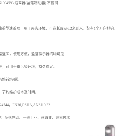
004593 速差器(坠落制动器) 不锈钢
缩重型速差器，用于恶劣环境，可选长度从6.2米到米。配有1个万向抓钩。
非常坚固，使用方便，坠落指示器清晰可见
零件，可用于重污染环境，持久稳定。
/镀锌钢钢缆
，节约维护成本及时间。
44，EN36,OSHA,ANSI10.32
型：坠落制动、一般工业、建筑业、绳索技术