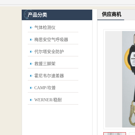
供应商机
产品分类
气体检测仪
梅思安空气呼吸器
代尔塔安全防护
救援三脚架
霍尼韦尔速差器
CAMP/坎普
WERNER/稳耐