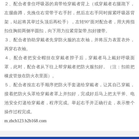
２、配合者拿住呼吸器的肩带给穿戴者背上（或穿戴者右腿跪下，
左腿曲蹲，先挽住右背带于右手肘，然后左右手同时握紧呼吸器背
架，站起将其举过头顶后再松手），左转90°面对配合者，用大拇指
扣住胸前两侧半圆扣，向下用力拉紧背架带,扣好腰带。
３、配合者协助穿戴者先穿防火服的左衣袖，并将压力表置衣外，
再穿右衣袖。
４、配合者把安全帽挂在穿戴者脖子后，穿戴者马上戴好呼吸面
罩，此时，配合者从下往上帮穿戴者把防火服扣好。（注：扣前把
橡皮管放在防火衣里面）。
５、配合者按左右手顺序把防火手套递给穿戴者，让其自己穿戴，
接着把防火头罩给穿戴者罩上并扣好，完成好后马上把太平斧、电
池安全灯递给穿戴者，程序完成。举起右手并正确行走，表示整个
操作过程完成。
m.zhch123.b2b168.com