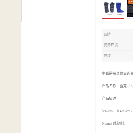
品牌
使用环境
包装
电弧是指身体靠近高
产品名称：雷克兰AR8
产品描述：
8cal/cm 、8.4cal/c
Nomex 线缝制;