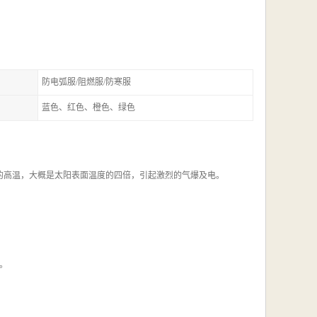
防电弧服/阻燃服/防寒服
蓝色、红色、橙色、绿色
度的高温，大概是太阳表面温度的四倍，引起激烈的气爆及电。
择。