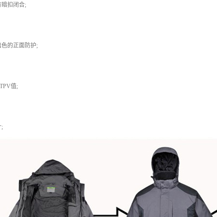
暗扣闭合;
色的正面防护;
PV值;
;