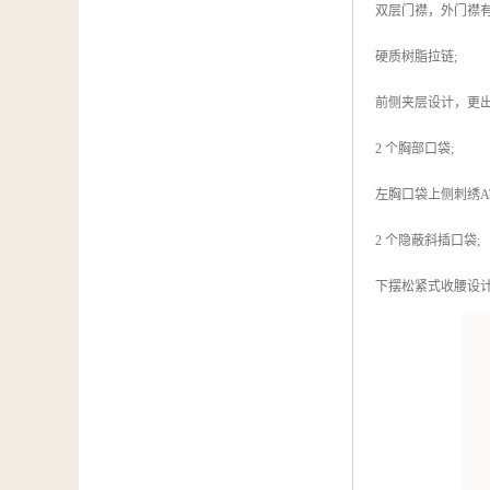
双层门襟，外门襟有
硬质树脂拉链;
前侧夹层设计，更出
2 个胸部口袋;
左胸口袋上侧刺绣AT
2 个隐蔽斜插口袋;
下摆松紧式收腰设计