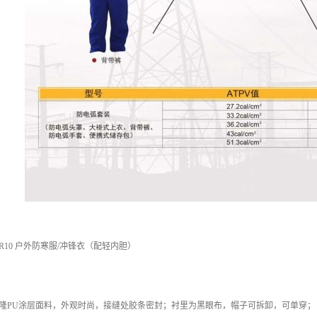
R10 户外防寒服/冲锋衣（配轻内胆）
塔丝隆PU涂层面料，外观时尚，接缝处胶条密封；衬里为黑眼布，帽子可拆卸，可单穿；