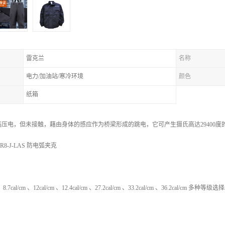
雷克兰
名称
电力/加油站/寒冷环境
颜色
纸箱
压电，但未接触，藉由身体的感应作为桥梁形成的跳电，它可产生摄氏高达29400
-J-LAS 防电弧夹克
m 、8.7cal/cm 、12cal/cm 、12.4cal/cm 、27.2cal/cm 、33.2cal/cm 、36.2cal/cm 多种等级选