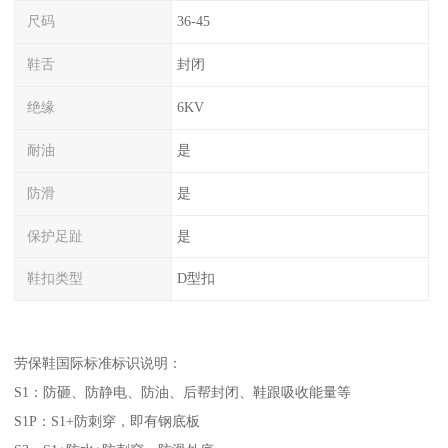
尺码
36-45
鞋舌
封闭
绝缘
6KV
耐油
是
防滑
是
保护足趾
是
鞋扣类型
D型扣
劳保鞋国际标准标识说明：
S1：防砸、防静电、防油、后帮封闭、鞋跟吸收能量等
S1P：S1+防刺穿，即有钢底板