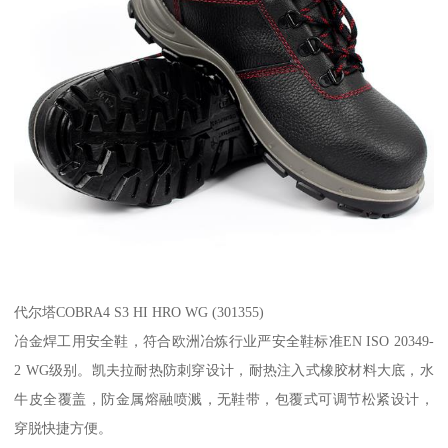
代尔塔COBRA4 S3 HI HRO WG (301355)
冶金焊工用安全鞋，符合欧洲冶炼行业严安全鞋标准EN ISO 20349-
2 WG级别。凯夫拉耐热防刺穿设计，耐热注入式橡胶材料大底，水
牛皮全覆盖，防金属熔融喷溅，无鞋带，包覆式可调节松紧设计，
穿脱快捷方便。