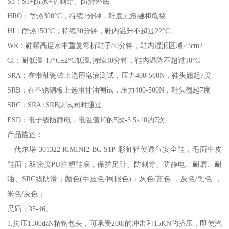
S3：S1+防水+防刺穿、防滑外底
HRO：耐热300°C，持续1分钟，鞋底无熔融和龟裂
HI：耐热150°C，持续30分钟，鞋内温升不超过22°C
WR：鞋帮高度水中重复弯折鞋子80分钟，鞋内湿润区域≤3cm2
CI：耐低温-17°C±2°C低温,持续30分钟，鞋内温降不超过10°C
SRA：在带釉瓷砖上选用皂液测试，压力400-500N，鞋头翘起7度
SRB：在不锈钢板上选用甘油测试，压力400-500N，鞋头翘起7度
SRC：SRA+SRB测试同时通过
ESD：电子级防静电，电阻值10的5次-3.5x10的7次
产品描述：
代尔塔 301322 RIMINI2 BG S1P 彩虹轻便透气安全鞋，毛面牛皮
鞋面；双密度PU注塑鞋底，保护足趾、防刺穿、防静电、耐磨、耐
油、SRC级防滑；颜色(牛皮色/网眼色)：灰色/蓝色 ，灰色/黑色 ，
米色/灰色；
尺码：35-46。
1.抗压1500daN精钢包头，可承受200J的冲击和15KN的挤压，即使汽