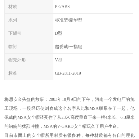
材质
PE/ABS
系列
标准型/豪华型
下颏带
D型
帽衬
超爱戴/一指键
帽壳外形
V型
标准
GB-2811-2019
梅思安金头盔的故事：2003年10月9日的下午，河南一个发电厂的施
工现场，一段经历使刘春成这个名字从此和MSA联系在了一起，他
佩戴的MSA安全帽经受住了从23米高度垂直下来一根4米长、6.3厘米
的钢筋的猛烈冲撞，MSA的V-GARD安全帽玩久了用户生命。
目前市面上的安全帽所用材质有很多种，每种材质都有各自的理化