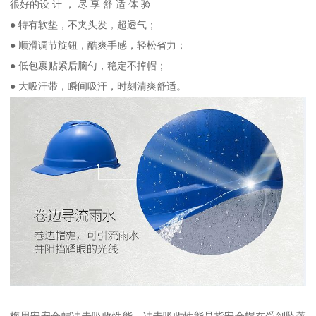
很好的设 计 ， 尽 享 舒 适 体 验
● 特有软垫，不夹头发，超透气；
● 顺滑调节旋钮，酷爽手感，轻松省力；
● 低包裹贴紧后脑勺，稳定不掉帽；
● 大吸汗带，瞬间吸汗，时刻清爽舒适。