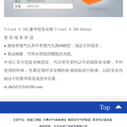
V-Gard ® 500 豪华型安全帽 V-Gard ® 500 Helmet
更 高 端 更 舒 适
● 拥有带透气孔和不带透气孔两种帽型，满足不同需求；
● 卷边帽檐，可雨水和阻挡耀眼的光线。
中创汇安为您提供梅思安、代尔塔等受到认可的国际安全帽，平时
使用的时候，也要定期对安全帽的各项指标进行检测，以防安全性
能达不到要求而造成意外后果。
m.zhch123.b2b168.com
Top
主营产品：救援三脚架 天鹰4X气体检测仪 梅思安空气呼吸器 霍尼韦尔速差器
版权所有：北京中创汇安科贸有限公司