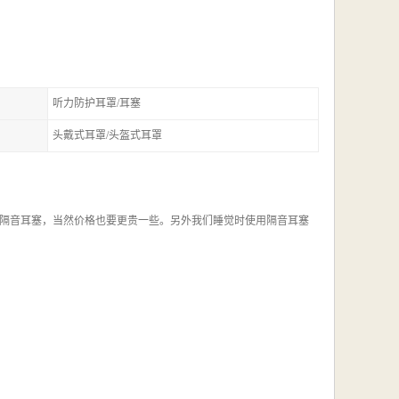
听力防护耳罩/耳塞
头戴式耳罩/头盔式耳罩
隔音耳塞，当然价格也要更贵一些。另外我们睡觉时使用隔音耳塞