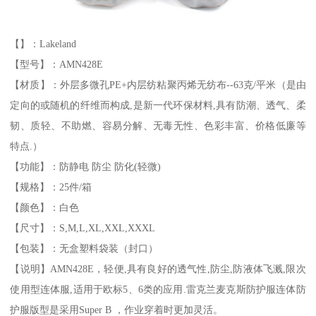
【】：Lakeland
【型号】：AMN428E
【材质】：外层多微孔PE+内层纺粘聚丙烯无纺布--63克/平米（是由
定向的或随机的纤维而构成,是新一代环保材料,具有防潮、透气、柔
韧、质轻、不助燃、容易分解、无毒无性、色彩丰富、价格低廉等
特点.）
【功能】：防静电 防尘 防化(轻微)
【规格】：25件/箱
【颜色】：白色
【尺寸】：S,M,L,XL,XXL,XXXL
【包装】：无盒塑料袋装（封口）
【说明】AMN428E，轻便,具有良好的透气性,防尘,防液体飞溅,限次
使用型连体服,适用于欧标5、6类的应用.雷克兰麦克斯防护服连体防
护服版型是采用Super B ，作业穿着时更加灵活。