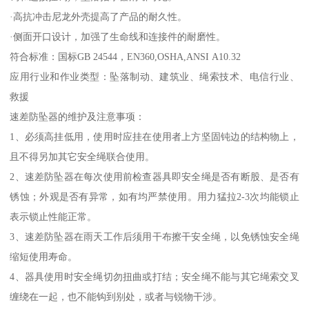
·高抗冲击尼龙外壳提高了产品的耐久性。
·侧面开口设计，加强了生命线和连接件的耐磨性。
符合标准：国标GB 24544，EN360,OSHA,ANSI A10.32
应用行业和作业类型：坠落制动、建筑业、绳索技术、电信行业、
救援
速差防坠器的维护及注意事项：
1、必须高挂低用，使用时应挂在使用者上方坚固钝边的结构物上，
且不得另加其它安全绳联合使用。
2、速差防坠器在每次使用前检查器具即安全绳是否有断股、是否有
锈蚀；外观是否有异常，如有均严禁使用。用力猛拉2-3次均能锁止
表示锁止性能正常。
3、速差防坠器在雨天工作后须用干布擦干安全绳，以免锈蚀安全绳
缩短使用寿命。
4、器具使用时安全绳切勿扭曲或打结；安全绳不能与其它绳索交叉
缠绕在一起，也不能钩到别处，或者与锐物干涉。