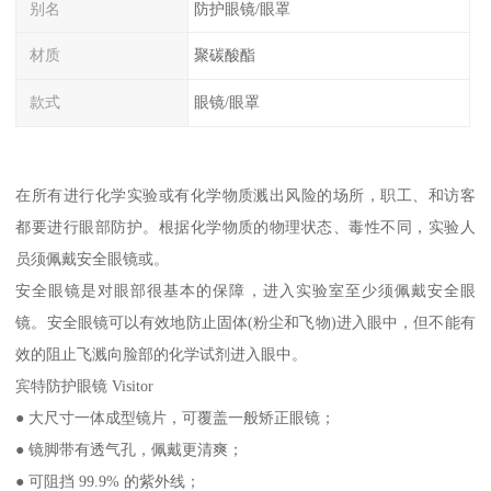
别名
防护眼镜/眼罩
材质
聚碳酸酯
款式
眼镜/眼罩
在所有进行化学实验或有化学物质溅出风险的场所，职工、和访客
都要进行眼部防护。根据化学物质的物理状态、毒性不同，实验人
员须佩戴安全眼镜或。
安全眼镜是对眼部很基本的保障，进入实验室至少须佩戴安全眼
镜。安全眼镜可以有效地防止固体(粉尘和飞物)进入眼中，但不能有
效的阻止飞溅向脸部的化学试剂进入眼中。
宾特防护眼镜 Visitor
● 大尺寸一体成型镜片，可覆盖一般矫正眼镜；
● 镜脚带有透气孔，佩戴更清爽；
● 可阻挡 99.9% 的紫外线；