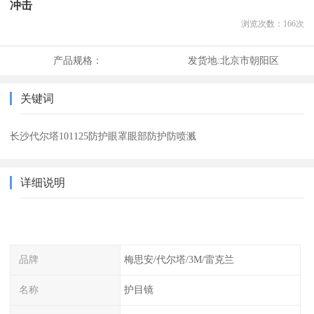
冲击
浏览次数：
166
次
产品规格：
发货地:
北京市朝阳区
关键词
长沙代尔塔101125防护眼罩眼部防护防喷溅
详细说明
品牌
梅思安/代尔塔/3M/雷克兰
名称
护目镜