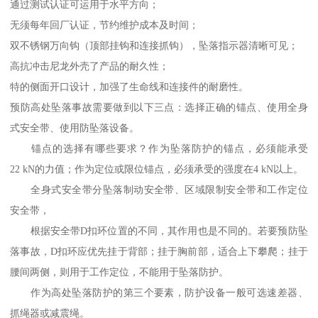
通过测试认证可运用于水平方向；
无须每年回厂认证，节约维护成本及时间；
双不锈钢万向钩（顶部挂钩和连接抓钩），坠落指示器清晰可见；
高抗冲击尼龙外壳了产品的耐久性；
特的侧面开口设计，加强了生命线和连接件的耐磨性。
预防高处坠落事故需要做到以下三点：选择正确的锚点、使用全身
式安全带、使用防坠落设备。
锚点的选择有哪些要求？作为坠落防护的锚点，必须能承受
22 kN的力值；作为定位或限位锚点，必须承受的强度在4 kN以上。
全身式安全带分坠落制动安全带、区域限制安全带和工作定位
安全带，
根据安全带D扣环位置的不同，其作用也是不同的。若要预防坠
落事故，D扣环应优先挂于背部；挂于胸前部，适合上下攀爬；挂于
腰间两侧，则用于工作定位，不能用于坠落防护。
作为高处坠落防护的第三个要素，防护设备一般可选速差器、
抓绳器或减震绳。