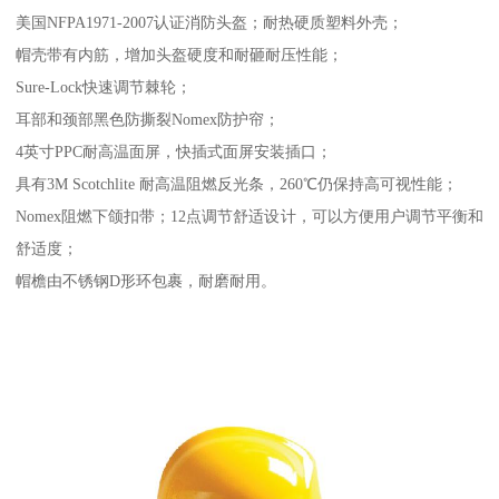
美国NFPA1971-2007认证消防头盔；耐热硬质塑料外壳；
帽壳带有内筋，增加头盔硬度和耐砸耐压性能；
Sure-Lock快速调节棘轮；
耳部和颈部黑色防撕裂Nomex防护帘；
4英寸PPC耐高温面屏，快插式面屏安装插口；
具有3M Scotchlite 耐高温阻燃反光条，260℃仍保持高可视性能；
Nomex阻燃下颌扣带；12点调节舒适设计，可以方便用户调节平衡和
舒适度；
帽檐由不锈钢D形环包裹，耐磨耐用。