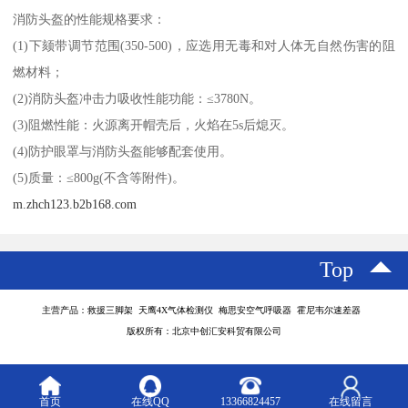
消防头盔的性能规格要求：
(1)下颏带调节范围(350-500)，应选用无毒和对人体无自然伤害的阻
燃材料；
(2)消防头盔冲击力吸收性能功能：≤3780N。
(3)阻燃性能：火源离开帽壳后，火焰在5s后熄灭。
(4)防护眼罩与消防头盔能够配套使用。
(5)质量：≤800g(不含等附件)。
m.zhch123.b2b168.com
Top
主营产品：救援三脚架 天鹰4X气体检测仪 梅思安空气呼吸器 霍尼韦尔速差器
版权所有：北京中创汇安科贸有限公司
首页
在线QQ
13366824457
在线留言