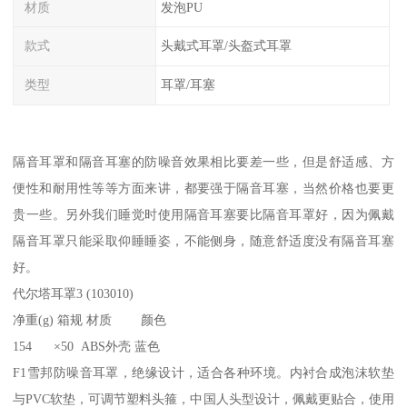
材质
发泡PU
款式
头戴式耳罩/头盔式耳罩
类型
耳罩/耳塞
隔音耳罩和隔音耳塞的防噪音效果相比要差一些，但是舒适感、方
便性和耐用性等等方面来讲，都要强于隔音耳塞，当然价格也要更
贵一些。另外我们睡觉时使用隔音耳塞要比隔音耳罩好，因为佩戴
隔音耳罩只能采取仰睡睡姿，不能侧身，随意舒适度没有隔音耳塞
好。
代尔塔耳罩3 (103010)
净重(g) 箱规 材质 颜色
154 ×50 ABS外壳 蓝色
F1雪邦防噪音耳罩，绝缘设计，适合各种环境。内衬合成泡沫软垫
与PVC软垫，可调节塑料头箍，中国人头型设计，佩戴更贴合，使用