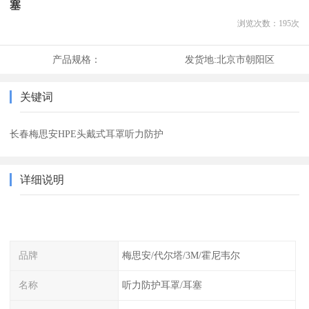
塞
浏览次数：
195
次
产品规格：
发货地:
北京市朝阳区
关键词
长春梅思安HPE头戴式耳罩听力防护
详细说明
品牌
梅思安/代尔塔/3M/霍尼韦尔
名称
听力防护耳罩/耳塞