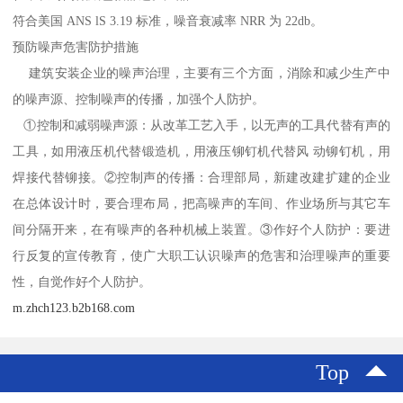
符合美国 ANS lS 3.19 标准，噪音衰减率 NRR 为 22db。
预防噪声危害防护措施
建筑安装企业的噪声治理，主要有三个方面，消除和减少生产中
的噪声源、控制噪声的传播，加强个人防护。
①控制和减弱噪声源：从改革工艺入手，以无声的工具代替有声的
工具，如用液压机代替锻造机，用液压铆钉机代替风 动铆钉机，用
焊接代替铆接。②控制声的传播：合理部局，新建改建扩建的企业
在总体设计时，要合理布局，把高噪声的车间、作业场所与其它车
间分隔开来，在有噪声的各种机械上装置。③作好个人防护：要进
行反复的宣传教育，使广大职工认识噪声的危害和治理噪声的重要
性，自觉作好个人防护。
m.zhch123.b2b168.com
Top