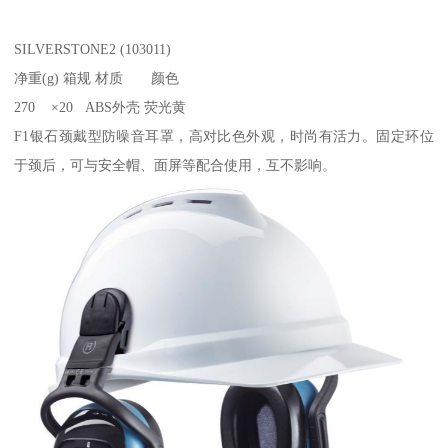
SILVERSTONE2 (103011)
净重(g) 箱规 材质 颜色
270 ×20 ABS外壳 荧光黄
F1银石颈戴型防噪音耳罩，高对比色外观，时尚有活力。固定环位
于颈后，可与安全帽、面屏等配合使用，互不影响。