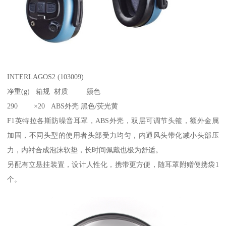
INTERLAGOS2 (103009)
净重(g) 箱规 材质 颜色
290 ×20 ABS外壳 黑色/荧光黄
F1英特拉各斯防噪音耳罩，ABS外壳，双层可调节头箍，额外金属
加固，不同头型的使用者头部受力均匀，内通风头带化减小头部压
力，内衬合成泡沫软垫，长时间佩戴也极为舒适。
另配有立悬挂装置，设计人性化，携带更方便，随耳罩附赠便携袋1
个。