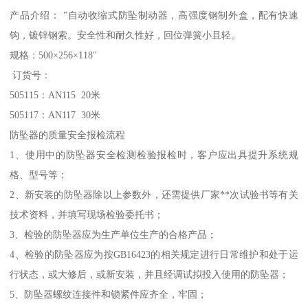
产品介绍： "自动收缩式防坠制动器，高强度钢制外盒，配有快速
钩，镀锌钢索。安全性和耐久性好，回位弹簧小且轻。
规格：500×256×118"
订货号：
505115：AN115 20米
505117：AN117 30米
防坠器的质量安全报检流程
1、使用中的防坠器安全检测检验报检时，客户应出具提升系统规
格、型号等；
2、新安装的防坠器除以上参数外，还需提供厂家**次试验书等有关
技术资料，并填写现场检验委托书；
3、检验的防坠器应为生产单位生产的合格产品；
4、检验的防坠器应为按GB16423的相关规定进行日常维护和处于运
行状态，或大修后，或新安装，并且经调试拟投入使用的防坠器；
5、防坠器螺纹连接件和锁紧件应齐全，牢固；