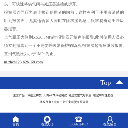
头，可快速将供气阀与减压器连接或拆开。
报警器连同压力表连接到使用者的胸前，这样有利于使用者清楚的
听到报警声，尤其适合多人同时在险求援现场，很容易辨别出呼吸
器报警。
当气瓶压力降到5.5±0.5MPa时报警器开始声响报警,此时使用人员必
须立刻撤离到一个不需要呼吸器保护的场所,报警器起鸣后继续报警,
直到气瓶压力小于1MPa为止。
m.zhch123.b2b168.com
Top
主营产品：救援三脚架 天鹰4X气体检测仪 梅思安空气呼吸器 霍尼韦尔速差器
版权所有：北京中创汇安科贸有限公司
首页
在线QQ
13366824457
在线留言