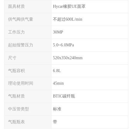
面具材质
Hycar橡胶UE面罩
供气阀供气量
不超过600L/min
工作压力
30MP
起始报警压力
5.0~6.0MPa
尺寸
520x350x240mm
气瓶容积
6.8L
理论使用时间
45min
气瓶材质
BTIC碳纤瓶
中压管类型
标准
气瓶瓶表
带