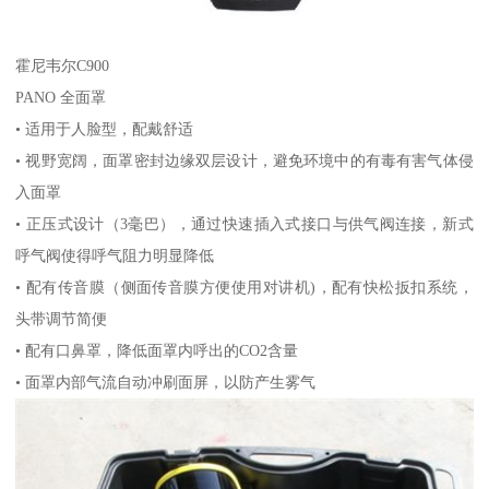
霍尼韦尔C900
PANO 全面罩
• 适用于人脸型，配戴舒适
• 视野宽阔，面罩密封边缘双层设计，避免环境中的有毒有害气体侵
入面罩
• 正压式设计（3毫巴），通过快速插入式接口与供气阀连接，新式
呼气阀使得呼气阻力明显降低
• 配有传音膜（侧面传音膜方便使用对讲机)，配有快松扳扣系统，
头带调节简便
• 配有口鼻罩，降低面罩内呼出的CO2含量
• 面罩内部气流自动冲刷面屏，以防产生雾气